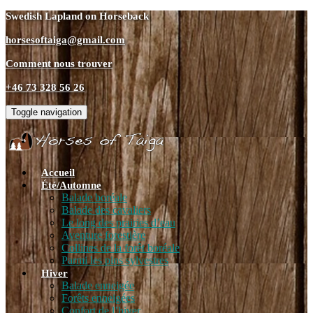
Swedish Lapland on Horseback
horsesoftaiga@gmail.com
Comment nous trouver
+46 73 328 56 26
Toggle navigation
Accueil
Été/Automne
Balade boréale
Balade des cavaliers
Le long des prairies d’eau
Aventure forestière
Collines de la forêt boréale
Parmi les pins sylvestres
Hiver
Balade enneigée
Forêts enneigées
Confort de l’hiver