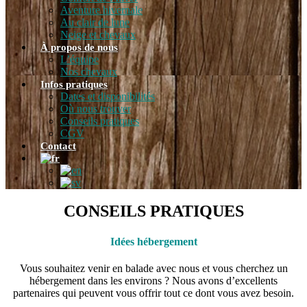
Aventure hivernale
Au clair de lune
Neige et chevaux
À propos de nous
L’équipe
Nos chevaux
Infos pratiques
Dates et disponibilités
Où nous trouver
Conseils pratiques
CGV
Contact
CONSEILS PRATIQUES
Idées hébergement
Vous souhaitez venir en balade avec nous et vous cherchez un
hébergement dans les environs ? Nous avons d’excellents
partenaires qui peuvent vous offrir tout ce dont vous avez besoin.