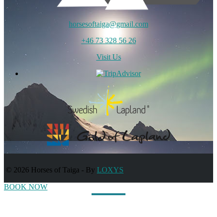
horsesoftaiga@gmail.com
+46 73 328 56 26
Visit Us
© 2026 Horses of Taiga
-
By
LOXYS
BOOK NOW