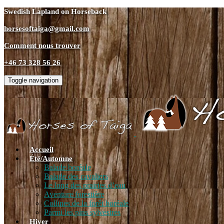
Swedish Lapland on Horseback
horsesoftaiga@gmail.com
Comment nous trouver
+46 73 328 56 26
Toggle navigation
Accueil
Été/Automne
Balade boréale
Balade des cavaliers
Le long des prairies d’eau
Aventure forestière
Collines de la forêt boréale
Parmi les pins sylvestres
Hiver