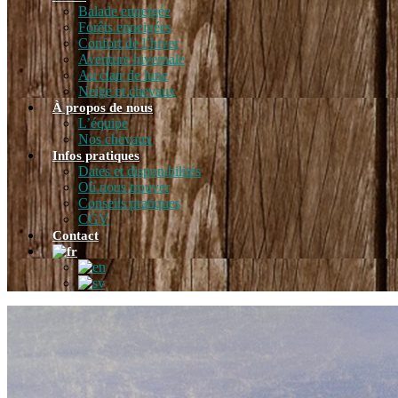
Balade enneigée
Forêts enneigées
Confort de l’hiver
Aventure hivernale
Au clair de lune
Neige et chevaux
À propos de nous
L’équipe
Nos chevaux
Infos pratiques
Dates et disponibilités
Où nous trouver
Conseils pratiques
CGV
Contact