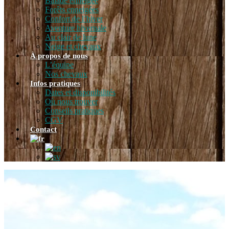
Balade enneigée
Forêts enneigées
Confort de l’hiver
Aventure hivernale
Au clair de lune
Neige et chevaux
À propos de nous
L’équipe
Nos chevaux
Infos pratiques
Dates et disponibilités
Où nous trouver
Conseils pratiques
CGV
Contact