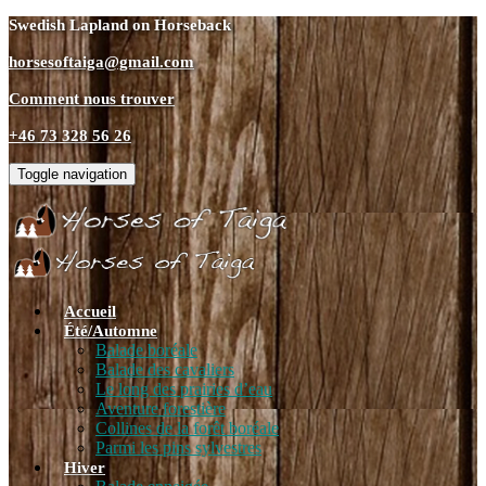
Swedish Lapland on Horseback
horsesoftaiga@gmail.com
Comment nous trouver
+46 73 328 56 26
Toggle navigation
Accueil
Été/Automne
Balade boréale
Balade des cavaliers
Le long des prairies d’eau
Aventure forestière
Collines de la forêt boréale
Parmi les pins sylvestres
Hiver