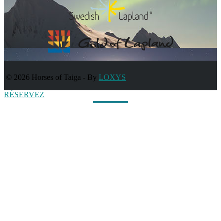
© 2026 Horses of Taiga
-
By
LOXYS
RÉSERVEZ