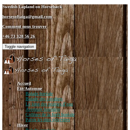
Swedish Lapland on Horseback
horsesoftaiga@gmail.com
Comment nous trouver
+46 73 328 56 26
Toggle navigation
Accueil
Été/Automne
Balade boréale
Balade des cavaliers
Le long des prairies d’eau
Aventure forestière
Collines de la forêt boréale
Parmi les pins sylvestres
Hiver