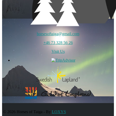
horsesoftaiga@gmail.com
+46 73 328 56 26
Visit Us
© 2026 Horses of Taiga
-
By
LOXYS