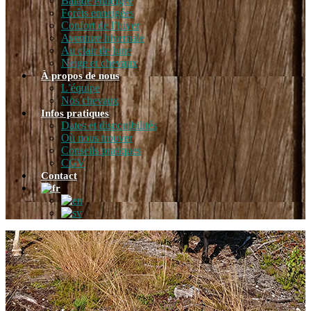
Balade enneigée
Forêts enneigées
Confort de l’hiver
Aventure hivernale
Au clair de lune
Neige et chevaux
À propos de nous
L’équipe
Nos chevaux
Infos pratiques
Dates et disponibilités
Où nous trouver
Conseils pratiques
CGV
Contact