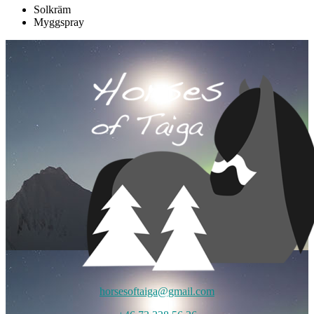
Solkräm
Myggspray
horsesoftaiga@gmail.com