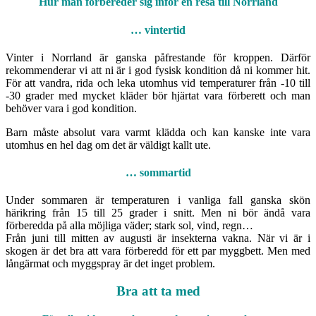
Hur man förbereder sig inför en resa till Norrland
… vintertid
Vinter i Norrland är ganska påfrestande för kroppen. Därför
rekommenderar vi att ni är i god fysisk kondition då ni kommer hit.
För att vandra, rida och leka utomhus vid temperaturer från -10 till
-30 grader med mycket kläder bör hjärtat vara förberett och man
behöver vara i god kondition.
Barn måste absolut vara varmt klädda och kan kanske inte vara
utomhus en hel dag om det är väldigt kallt ute.
… sommartid
Under sommaren är temperaturen i vanliga fall ganska skön
härikring från 15 till 25 grader i snitt. Men ni bör ändå vara
förberedda på alla möjliga väder; stark sol, vind, regn…
Från juni till mitten av augusti är insekterna vakna. När vi är i
skogen är det bra att vara förberedd för ett par myggbett. Men med
långärmat och myggspray är det inget problem.
Bra att ta med