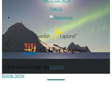
+46 73 328 56 26
Visit Us
© 2026 Horses of Taiga
-
By
LOXYS
BOOK NOW