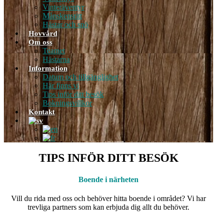
Vinteräventyr
Månskensritt
Hästar och snö
Hovvård
Om oss
Teamet
Hästarna
Information
Datum och tillgänglighet
Här finns vi
Tips inför ditt besök
Bokningsvillkor
Kontakt
TIPS INFÖR DITT BESÖK
Boende i närheten
Vill du rida med oss ​​och behöver hitta boende i området? Vi har
trevliga partners som kan erbjuda dig allt du behöver.