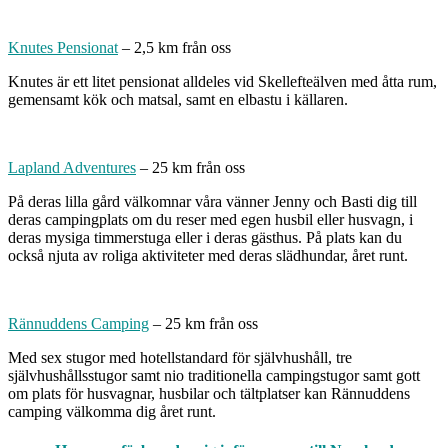
Knutes Pensionat
– 2,5 km från oss
Knutes är ett litet pensionat alldeles vid Skellefteälven med åtta rum,
gemensamt kök och matsal, samt en elbastu i källaren.
Lapland Adventures
– 25 km från oss
På deras lilla gård välkomnar våra vänner Jenny och Basti dig till
deras campingplats om du reser med egen husbil eller husvagn, i
deras mysiga timmerstuga eller i deras gästhus. På plats kan du
också njuta av roliga aktiviteter med deras slädhundar, året runt.
Rännuddens Camping
– 25 km från oss
Med sex stugor med hotellstandard för självhushåll, tre
självhushållsstugor samt nio traditionella campingstugor samt gott
om plats för husvagnar, husbilar och tältplatser kan Rännuddens
camping välkomma dig året runt.