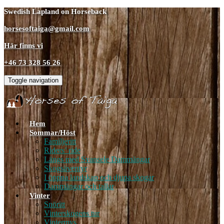
Swedish Lapland on Horseback
horsesoftaiga@gmail.com
Här finns vi
+46 73 328 56 26
Toggle navigation
Hem
Sommar/Höst
Familjeritt
Riders’ ride
Längs med Svansele Dammängar
Skogsäventyr
I öppna landskap och djupa skogar
Dammängar och tallar
Vinter
Snöritt
Vinterskogens tur
Vintermys