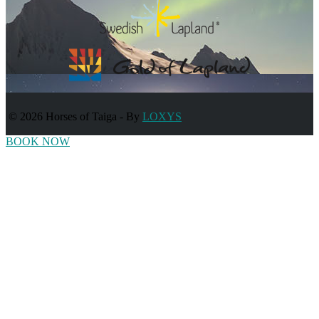
© 2026 Horses of Taiga
-
By
LOXYS
BOOK NOW