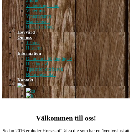
Snöritt
Vinterskogens tur
Vintermys
Vinteräventyr
Månskensritt
Hästar och snö
Hovvård
Om oss
Teamet
Hästarna
Information
Datum och tillgänglighet
Här finns vi
Tips inför ditt besök
Bokningsvillkor
Kontakt
Välkommen till oss!
Sedan 2016 erbjuder Horses of Taiga dig som har en äventyrslust att