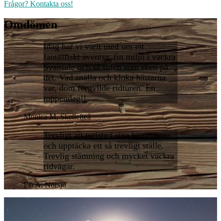
Frågor? Kontakta oss!
Omdömen
Idag har vi varit med om ett
fantastiskt äventyr, fin miljö i vackra
Svansele och så solen som sken på
det. Vad snälla och kloka hästarna
var, dom förgyllde ridturen. En
toppendag!!
Monica M, Skellefteå
Trevligt att turista i sina hemtrakter
och upptäcka ett så trevligt ställe.
Trevlig stämning och mycket vackra
ridvägar.
Pia A, Norsjö