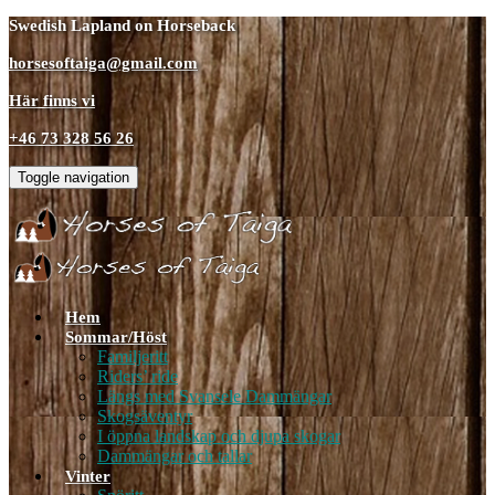
Swedish Lapland on Horseback
horsesoftaiga@gmail.com
Här finns vi
+46 73 328 56 26
Toggle navigation
Hem
Sommar/Höst
Familjeritt
Riders’ ride
Längs med Svansele Dammängar
Skogsäventyr
I öppna landskap och djupa skogar
Dammängar och tallar
Vinter